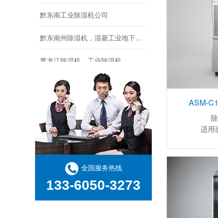
黔东南工业除湿机公司
黔东南州除湿机，湿菱工业地下室抽湿机 库房配电房除湿器
ASM-500单机转轮除湿机
黑龙江除湿机，工业除湿机
黑龙江玻璃合片室专用组合型转轮除湿机
黑龙江大庆CFZ工业除湿机湿菱除湿机品牌
ASM-
除
黑龙江商用除湿机研发(回馈老顾客,2022已更新)
适用
黑龙江 工业除湿机
ASM-400单机转轮除湿机
黑龙江pcb高低温老化试验箱
全国服务热线
133-6050-3273
黑科技除湿机用途在哪里，如何选购到合适的工业除湿机
黄骅工业除湿机】仓库抽湿机】车间除湿器】