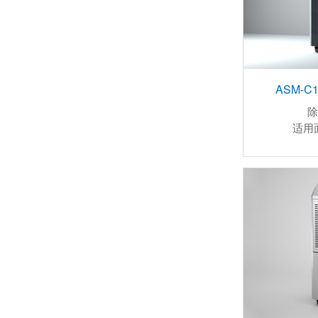
黄石超声波工业加湿机，SL系列除湿机
黄石市配电房除湿机，工业抽湿机 恒温恒湿非标机器
ASM-300单机转轮除湿机
ASM-
黄石工业超声波加湿器，除湿机品牌
除
黄梅天里，这些除湿防潮妙招学起来
适用
黄石升温型柜式工业除湿机
龙猫板材提醒你，雨季装修应特别注意防潮
黔南工业除湿机公司
ASM-200单机转轮除湿机
龙岩市工业除湿机价格
黔南大连工业除湿机